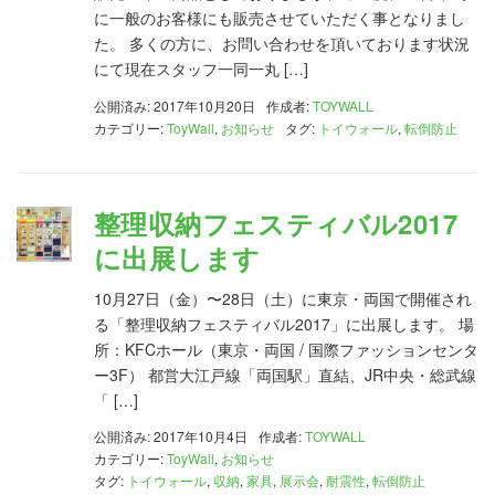
に一般のお客様にも販売させていただく事となりまし
た。 多くの方に、お問い合わせを頂いております状況
にて現在スタッフ一同一丸 […]
公開済み: 2017年10月20日
作成者:
TOYWALL
カテゴリー:
ToyWall
,
お知らせ
タグ:
トイウォール
,
転倒防止
整理収納フェスティバル2017
に出展します
10月27日（金）〜28日（土）に東京・両国で開催され
る「整理収納フェスティバル2017」に出展します。 場
所：KFCホール（東京・両国 / 国際ファッションセンタ
ー3F） 都営大江戸線「両国駅」直結、JR中央・総武線
「 […]
公開済み: 2017年10月4日
作成者:
TOYWALL
カテゴリー:
ToyWall
,
お知らせ
タグ:
トイウォール
,
収納
,
家具
,
展示会
,
耐震性
,
転倒防止