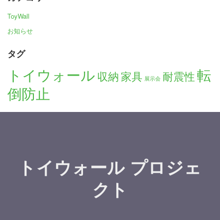
ToyWall
お知らせ
タグ
トイウォール
転
収納
家具
耐震性
展示会
倒防止
トイウォール プロジェ
クト